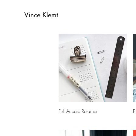
Vince Klemt
快速瀏覽
Full Access Retainer
P
價格
£15,000.00
£