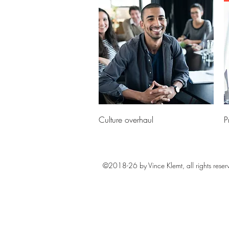
快速瀏覽
Culture overhaul
P
價格
£1,500.00
£
©2018-26 by Vince Klemt, all rights reser